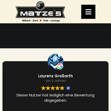
Zum
Inhalt
Toggle
springen
Navigat
Home
Angebote
Galerie
Kontakt
Erziehung
Laurenz Großarth
vor 3 Jahren
Dieser Nutzer hat lediglich eine Bewertung
abgegeben.